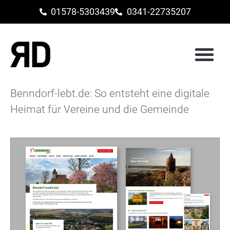
01578-5303439
0341-22735207
Benndorf-lebt.de: So entsteht eine digitale
Heimat für Vereine und die Gemeinde