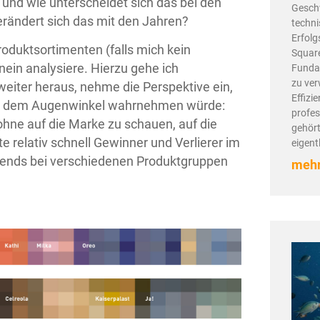
 und wie unterscheidet sich das bei den
Geschw
erändert sich das mit den Jahren?
techni
Erfolg
oduktsortimenten (falls mich kein
Square
nein analysiere. Hierzu gehe ich
Fundam
zu ver
eiter heraus, nehme die Perspektive ein,
Effizi
aus dem Augenwinkel wahrnehmen würde:
profes
 ohne auf die Marke zu schauen, auf die
gehört
relativ schnell Gewinner und Verlierer im
eigent
-Trends bei verschiedenen Produktgruppen
mehr