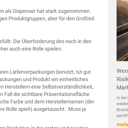
n als Dispenser hat stark zugenommen.
ligen Produktgruppen, aber für den Großteil.
üllt. Die Überforderung des noch in den
her auch eine Rolle spielen.
Wenn
ren Lieferverpackungen benutzt, tut gut
Risi
packungen und Produkt ein einheitliches
en Herstellern eine Selbstverständlichkeit,
Mark
n Fall die sichtbare Präsentationsfläche
In der
rische Farbe und dem Herstellernamen (der
wieder
e Rolle spielt) ausgetauscht. Muss ja
Branch
betrif
mehr