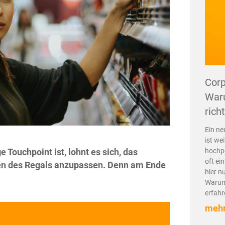
Corp
Waru
rich
Ein ne
ist wei
hochpo
 Touchpoint ist, lohnt es sich, das
oft ei
ten des Regals anzupassen. Denn am Ende
hier n
Warum 
erfahr
mehr