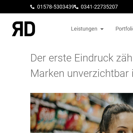
01578-5303439
0341-22735207
Leistungen
Portfol
Der erste Eindruck zä
Marken unverzichtbar i