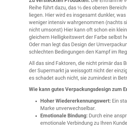
Zu versteckten Produkten:
Die Entnahme vo
Reihe führt dazu, das ⅓ des oberen Bereic
liegen. Hier wird es insgesamt dunkler, wa
weniger intensiv wahrgenommen (nachts sind
nicht umsonst) Hier kann oft schon ein klein
gleichem Helligkeitswert der Farbe selbst h
Oder man legt das Design der Umverpackung 
schlechten Bedingungen den Kampf im Reg
All das sind Faktoren, die nicht primär das
der Supermarkt ja weissgott nicht der einz
es schadet auch nicht, sie zumindest in Bet
Wie kann gutes Verpackungsdesign zum Er
Hoher Wiedererkennungswert:
Ein st
Marke unverwechselbar.
Emotionale Bindung:
Durch eine anspr
emotionale Verbindung zu Ihren Kund