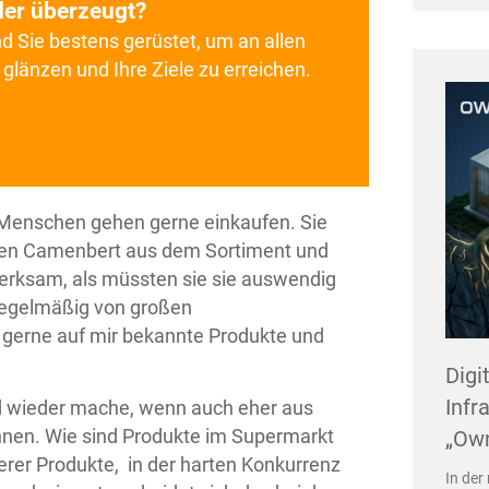
 der überzeugt?
d Sie bestens gerüstet, um an allen
glänzen und Ihre Ziele zu erreichen.
 Menschen gehen gerne einkaufen. Sie
einen Camenbert aus dem Sortiment und
erksam, als müssten sie sie auswendig
 regelmäßig von großen
o gerne auf mir bekannte Produkte und
Digi
Infr
nd wieder mache, wenn auch eher aus
cannen. Wie sind Produkte im Supermarkt
„Ow
derer Produkte, in der harten Konkurrenz
In de