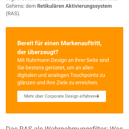
Gehirns: dem
Retikulären Aktivierungssystem
(RAS).
Bereit für einen Markenauftritt,
der überzeugt?
Mit Ruhrmann Design an ihrer Seite sind
Sie bestens gerüstet, um an allen
digitalen und analogen Touchpoints zu
glänzen und Ihre Ziele zu erreichen.
Mehr über Corporate Design erfahren
Das RAS als Wahrnehmungsfilter: Was