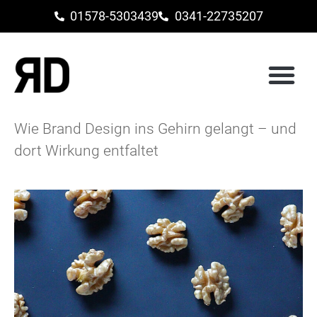
01578-5303439
0341-22735207
Wie Brand Design ins Gehirn gelangt – und
dort Wirkung entfaltet